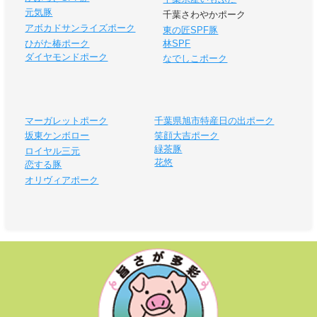
元気豚
千葉さわやかポーク
アボカドサンライズポーク
東の匠SPF豚
ひがた椿ポーク
林SPF
ダイヤモンドポーク
なでしこポーク
マーガレットポーク
千葉県旭市特産日の出ポーク
坂東ケンボロー
笑顔大吉ポーク
緑茶豚
ロイヤル三元
花悠
恋する豚
オリヴィアポーク