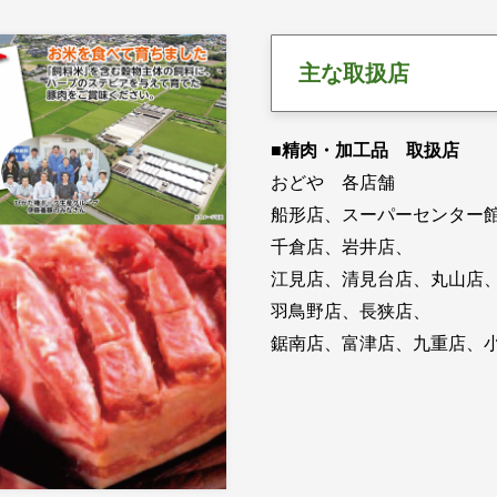
主な取扱店
■精肉・加工品 取扱店
おどや 各店舗
船形店、スーパーセンター
千倉店、岩井店、
江見店、清見台店、丸山店
羽鳥野店、長狭店、
鋸南店、富津店、九重店、