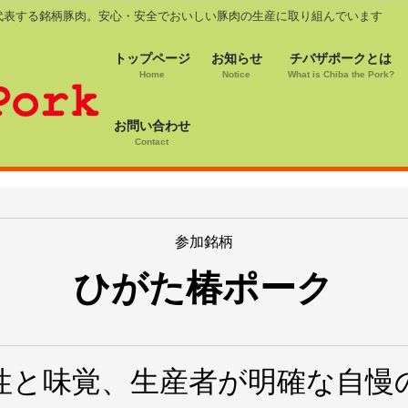
代表する銘柄豚肉。安心・安全でおいしい豚肉の生産に取り組んでいます
トップページ
お知らせ
チバザポークとは
Home
Notice
What is Chiba the Pork?
お問い合わせ
Contact
参加銘柄
ひがた椿ポーク
性と味覚、生産者が明確な自慢