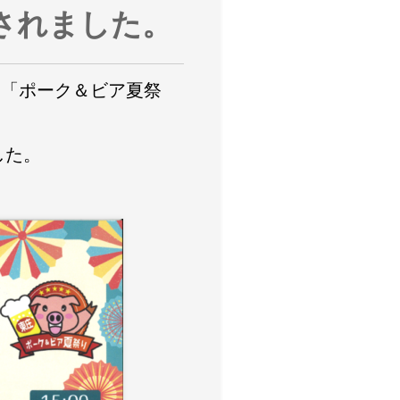
されました。
る
「ポーク＆ビア夏祭
した
。