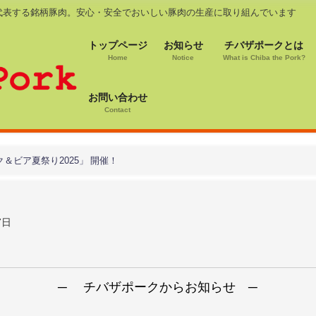
代表する銘柄豚肉。安心・安全でおいしい豚肉の生産に取り組んでいます
トップページ
お知らせ
チバザポークとは
Home
Notice
What is Chiba the Pork?
お問い合わせ
Contact
＆ビア夏祭り2025」 開催！
7日
─ チバザポークからお知らせ ─