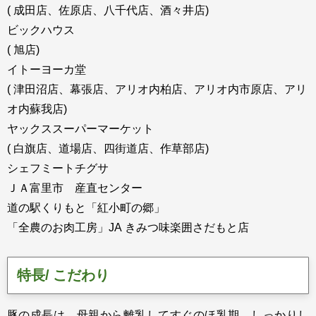
( 成田店、佐原店、八千代店、酒々井店)
ビックハウス
( 旭店)
イトーヨーカ堂
( 津田沼店、幕張店、アリオ内柏店、アリオ内市原店、アリ
オ内蘇我店)
ヤックススーパーマーケット
( 白旗店、道場店、四街道店、作草部店)
シェフミートチグサ
ＪＡ富里市 産直センター
道の駅くりもと「紅小町の郷」
「全農のお肉工房」JA きみつ味楽囲さだもと店
特長/ こだわり
豚の成長は、母親から離乳してすぐのほ乳期、しっかりし