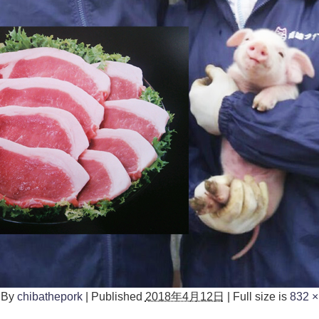
By
chibathepork
|
Published
2018年4月12日
|
Full size is
832 ×