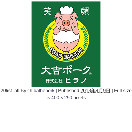
20list_all
By
chibathepork
|
Published
2018年4月9日
|
Full size
is
400 × 290
pixels