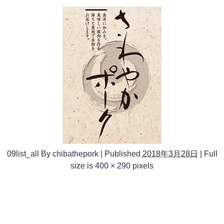
09list_all
By
chibathepork
|
Published
2018年3月28日
|
Full
size is
400 × 290
pixels