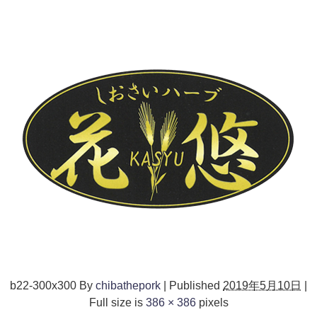
b22-300x300
By
chibathepork
|
Published
2019年5月10日
|
Full size is
386 × 386
pixels