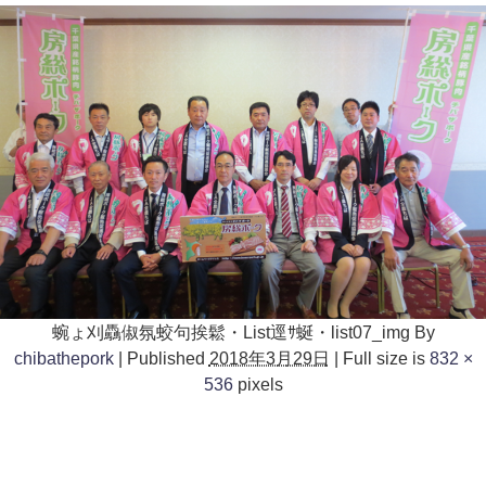
蜿ょ刈驫俶氛蛟句挨鬆・List逕ｻ蜒・list07_img
By
chibathepork
|
Published
2018年3月29日
|
Full size is
832 ×
536
pixels