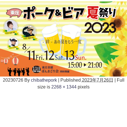
20230726
By
chibathepork
|
Published
2023年7月26日
|
Full
size is
2268 × 1344
pixels