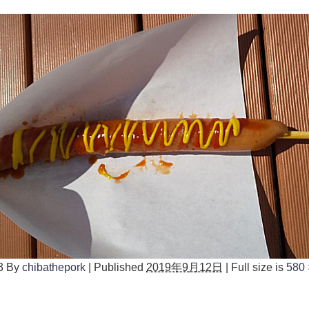
3
By
chibathepork
|
Published
2019年9月12日
|
Full size is
580 