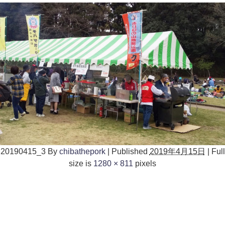
20190415_3
By
chibathepork
|
Published
2019年4月15日
|
Full
size is
1280 × 811
pixels