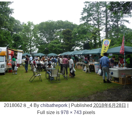
2018062８_4
By
chibathepork
|
Published
2018年6月28日
|
Full size is
978 × 743
pixels