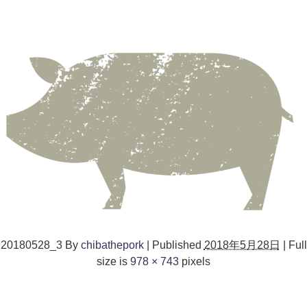
20180528_3
By
chibathepork
|
Published
2018年5月28日
|
Full
size is
978 × 743
pixels