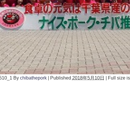
510_1
By
chibathepork
|
Published
2018年5月10日
|
Full size i