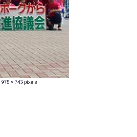
s
978 × 743
pixels